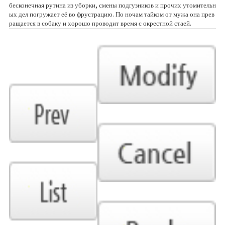
бесконечная рутина из уборки, смены подгузников и прочих утомительн
ых дел погружает её во фрустрацию. По ночам тайком от мужа она прев
ращается в собаку и хорошо проводит время с окрестной стаей.