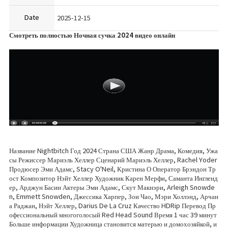
Date
2025-12-15
Смотреть полностью Ночная сучка 2024 видео онлайн
Название Nightbitch Год 2024 Страна США Жанр Драма, Комедия, Ужа
сы Режиссер Мариэль Хеллер Сценарий Мариэль Хеллер, Rachel Yoder
Продюсер Эми Адамс, Stacy O'Neil, Кристина О Оператор Брэндон Тр
ост Композитор Нэйт Хеллер Художник Карен Мерфи, Саманта Ингленд
ер, Арджун Басин Актеры Эми Адамс, Скут Макнэри, Arleigh Snowde
n, Emmett Snowden, Джессика Харпер, Зои Чао, Мэри Холлэнд, Арчан
а Раджан, Нэйт Хеллер, Darius De La Cruz Качество HDRip Перевод Пр
офессиональный многоголосый Red Head Sound Время 1 час 39 минут
Больше информации Художница становится матерью и домохозяйкой, и